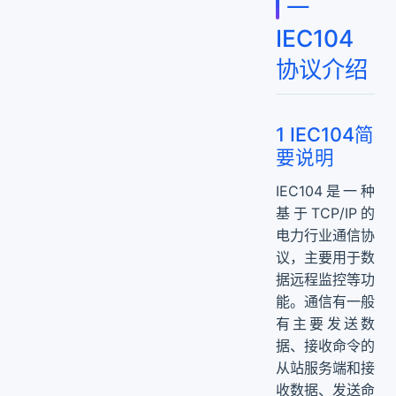
一
2 IEC104帧格式
IEC104
3 IEC104规约流程
协议介绍
二 IEC104通信主站程序总体设计实现
三 IEC104主站数据库相关程序设计
1 设备数据库模型类实现
1 IEC104简
2 IEC104设备数据库操作类实现
要说明
3 IEC104数据库连接初始化
四 主站核心程序设计
IEC104是一种
1 主站设备信息初始化
基于TCP/IP的
2 主站遥信、遥测程序设计实现
电力行业通信协
议，主要用于数
3 主站遥控、遥调程序设计实现
据远程监控等功
能。通信有一般
有主要发送数
据、接收命令的
从站服务端和接
收数据、发送命