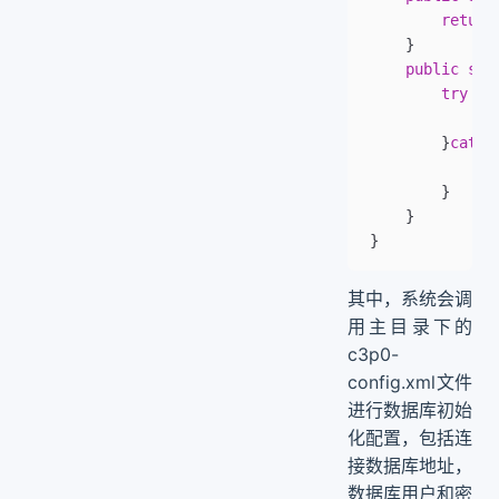
		return
	}
	public
 sta
		try
 {
			
		}
catch
			t
		}
	}
}
其中，系统会调
用主目录下的
c3p0-
config.xml文件
进行数据库初始
化配置，包括连
接数据库地址，
数据库用户和密