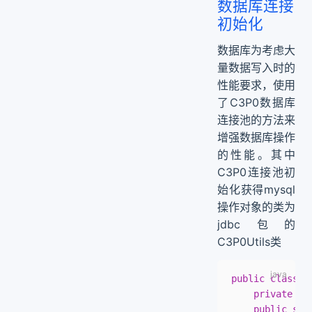
数据库连接
初始化
数据库为考虑大
量数据写入时的
性能要求，使用
了C3P0数据库
连接池的方法来
增强数据库操作
的性能。其中
C3P0连接池初
始化获得mysql
操作对象的类为
jdbc包的
C3P0Utils类
public
 class
 C
	private
 st
	public
 sta