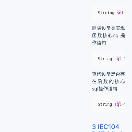
Strning 
sql
 =
 
删除设备类实现
函数核心sql操
作语句
String 
sql
=
"de
查询设备是否存
在函数的核心
sql操作语句
String 
sql
=
"se
3 IEC104