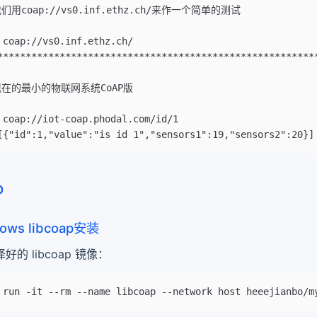
用coap://vs0.inf.ethz.ch/来作一个简单的测试
 coap://vs0.inf.ethz.ch/
********************************************************
在的最小的物联网系统CoAP版
 coap://iot-coap.phodal.com/id/1
[{"id":1,"value":"is id 1","sensors1":19,"sensors2":20}]
p
ows libcoap安装
的 libcoap 镜像：
 run -it --rm --name libcoap --network host heeejianbo/m