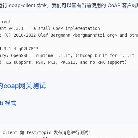
行 coap-client 命令，我们可以查看当前使用的 CoAP 客户
lient
ent v4.3.1 -- a small CoAP implementation
t (C) 2010-2022 Olaf Bergmann <bergmann@tzi.org> and oth
4.3.1-4-g02b7647
ary: OpenSSL - runtime 1.1.1t, libcoap built for 1.1.1t
d TLS support; PSK, PKI, PKCS11, and no RPK support)
x的coap网关测试
ub 模式
p-client 向 test/topic 发布消息进行测试：