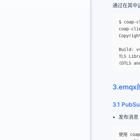
通过在其中运
$ coap-c
coap-cli
Copyrigh
Build: v
TLS Libr
(DTLS an
3.emq
3.1 PubS
发布消息
使用 coa