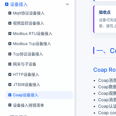
设备接入
二、测试工具
1.Node CoAP CL
验收点
Mqtt协议设备接入
2.libcoap
设备可完
视频监控设备接入
3.emqx的coap
册、属性
4.fastbee co
Modbus RTU设备接入
Modbus Tcp设备接入
一、C
Tcp协议设备接入
网关与子设备
Coap R
HTTP设备接入
Coap消
JT808设备接入
Coap数
Coap观
Coap设备接入
Coap消
设备接入排错清单
Coap认证
Coap c