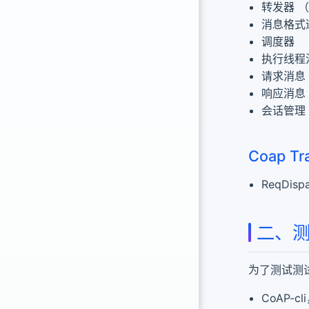
转发器 （h
消息格式适
调度器
执行线程
请求消息
响应消息
会话管理
Coap T
ReqDis
二、
为了测试测
CoAP-