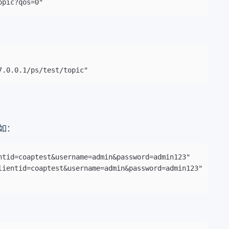
opic?qos=0"
7.0.0.1/ps/test/topic"
例如：
ntid=coaptest&username=admin&password=admin123"
lientid=coaptest&username=admin&password=admin123"