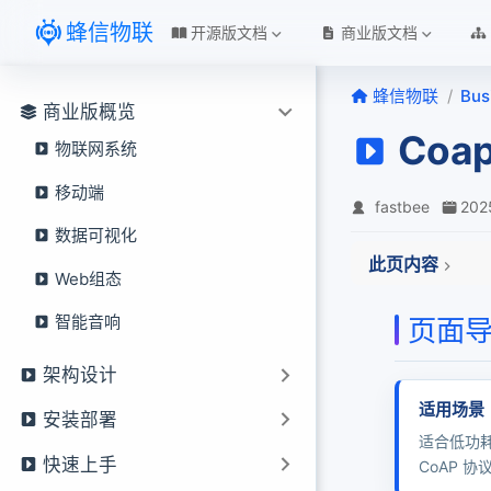
跳至主要內容
蜂信物联
开源版文档
商业版文档
蜂信物联
Bus
商业版概览
Co
物联网系统
移动端
fastbee
20
数据可视化
此页内容
Web组态
页面导读
智能音响
页面
一、Coap协议设
Coap Roadmap
架构设计
Coap南向接口
适用场景
安装部署
Coap北向接口 （T
适合低功
Coap Transpor
快速上手
CoAP 
Coap Transpor