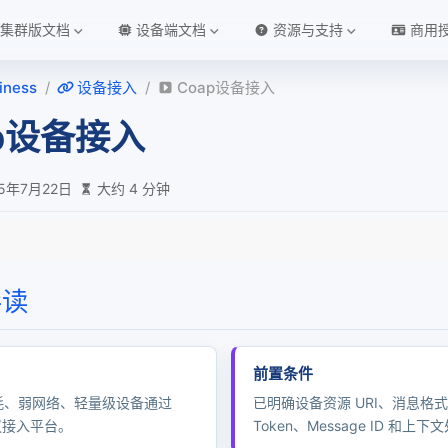
集群版文档
设备端文档
资源与支持
商用
iness
设备接入
Coap设备接入
ap设备接入
25年7月22日
大约 4 分钟
导读
备接入
前置条件
ransportService 开放给业务层的接口类）
耗、弱网络、轻量级设备通过
已明确设备资源 URI、消息格
tContext 上下文
协议接入平台。
Token、Message ID 和上
tHandler 处理函数