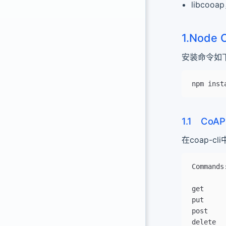
libco
1.Node 
安装命令如
npm inst
1.1 Co
在coap-
Commands
get     
put     
post    
delete  