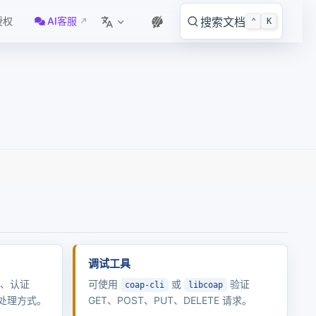
授权
AI客服
搜索文档
⌃
K
调试工具
式、认证
可使用
或
验证
coap-cli
libcoap
下文处理方式。
GET、POST、PUT、DELETE 请求。