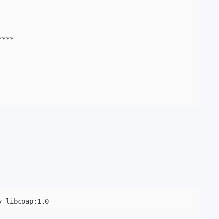
****
y-libcoap:1.0