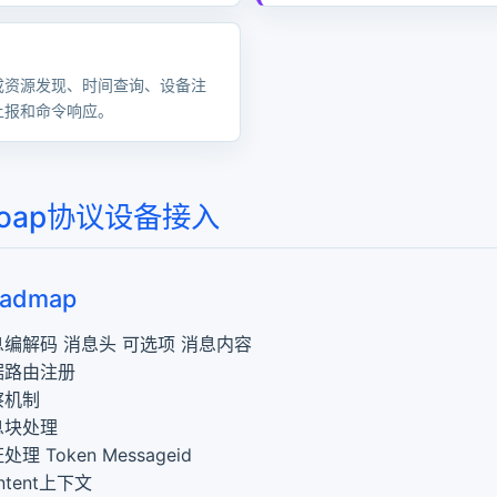
I
成资源发现、时间查询、设备注
网关测试
上报和命令响应。
ap接入测试
oap协议设备接入
oadmap
息编解码 消息头 可选项 消息内容
据路由注册
察机制
息块处理
处理 Token Messageid
ontent上下文