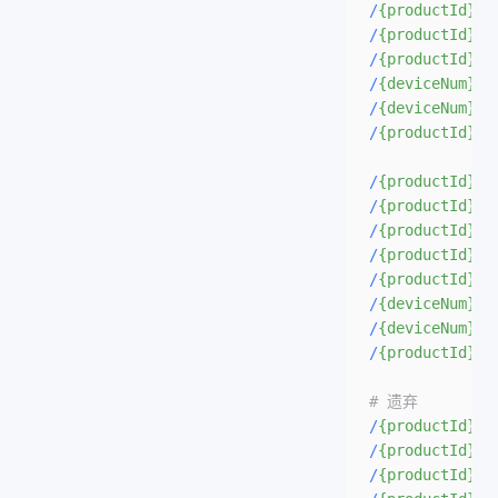
/
{productId}
/
{
/
{productId}
/
{
/
{productId}
/
{
/
{deviceNum}
/h
/
{deviceNum}
/f
/
{productId}
/
{
/
{productId}
/
{
/
{productId}
/
{
/
{productId}
/
{
/
{productId}
/
{
/
{productId}
/
{
/
{deviceNum}
/h
/
{deviceNum}
/f
/
{productId}
/
{
# 遗弃
/
{productId}
/
{
/
{productId}
/
{
/
{productId}
/
{