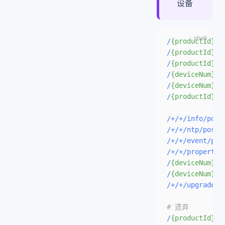
设备
/
{productId}
/
{
/
{productId}
/
{
/
{productId}
/
{
/
{deviceNum}
/h
/
{deviceNum}
/f
/
{productId}
/
{
/+/+/info/post
/+/+/ntp/post
 
/+/+/event/pos
/+/+/property/
/
{deviceNum}
/h
/
{deviceNum}
/f
/+/+/upgrade/r
# 遗弃
/
{productId}
/
{