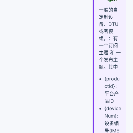
三、用户端(网页端/小程序/App)主题
一般的自
定制设
备、DTU
或者模
组，：有
一个订阅
主题 和 一
个发布主
题。其中
{produ
ctId}：
平台产
品ID
{device
Num}:
设备编
号(IMEI