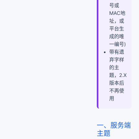
号或
MAC地
址，或
平台生
成的唯
一编号)
带有遗
弃字样
的主
题，2.X
版本后
不再使
用
一、服务端
主题