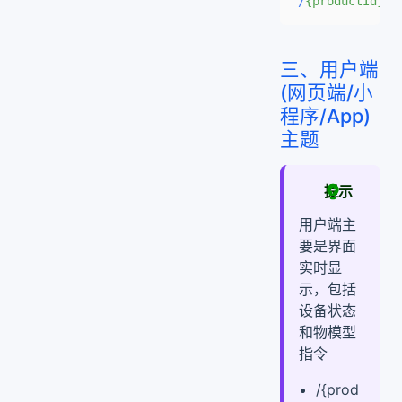
/
{productId}
/
{
三、用户端
(网页端/小
程序/App)
主题
提示
用户端主
要是界面
实时显
示，包括
设备状态
和物模型
指令
/{prod