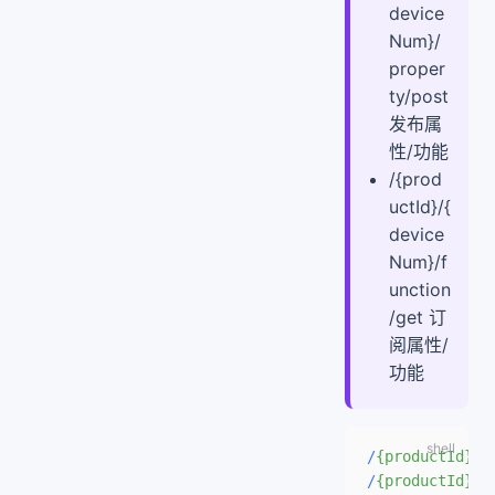
device
Num}/
proper
ty/post
发布属
性/功能
/{prod
uctId}/{
device
Num}/f
unction
/get 订
阅属性/
功能
/
{productId}
/
{
/
{productId}
/
{