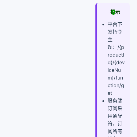
提示
平台下
发指令
主
题：/{p
roductI
d}/{dev
iceNu
m}/fun
ction/g
et
服务端
订阅采
用通配
符，订
阅所有