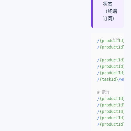
状态
（终端
订阅）
/
{productId}
/
{
/
{productId}
/
{
/
{productId}
/
{
/
{productId}
/
{
/
{productId}
/
{
/
{taskId}
/ws/o
# 遗弃
/
{productId}
/
{
/
{productId}
/
{
/
{productId}
/
{
/
{productId}
/
{
/
{productId}
/
{