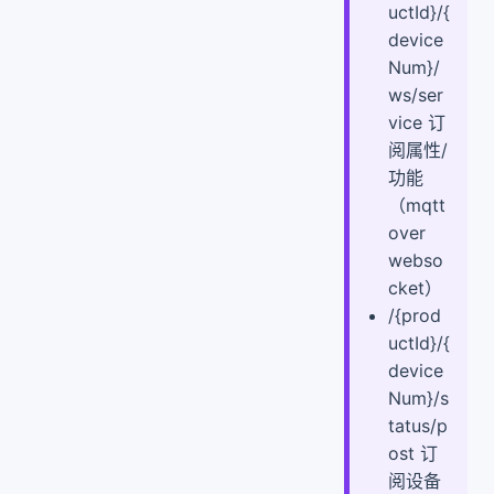
uctId}/{
device
Num}/
ws/ser
vice 订
阅属性/
功能
（mqtt
over
webso
cket）
/{prod
uctId}/{
device
Num}/s
tatus/p
ost 订
阅设备