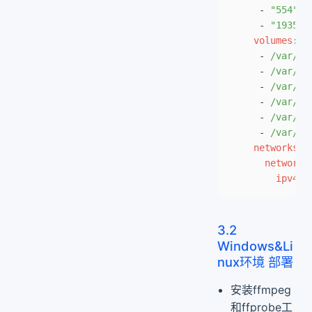
     - 
"554"
     - 
"1935"
    volumes
:
     - 
/var/da
     - 
/var/da
     - 
/var/da
     - 
/var/da
     - 
/var/da
     - 
/var/da
    networks
:
      network
:
        ipv4_a
3.2
Windows&Li
nux环境 部署
安装ffmpeg
和ffprobe工