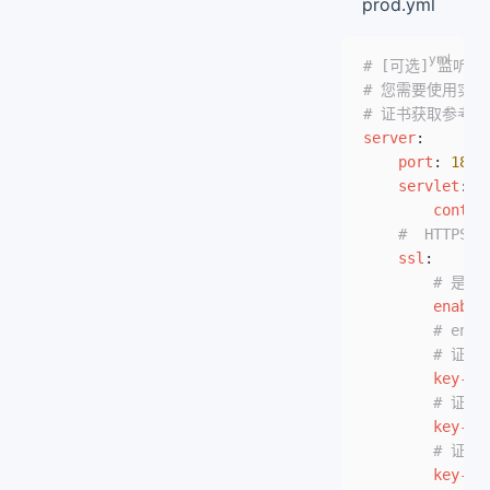
prod.yml
# [可选] 监听
# 您需要使用实际的
# 证书获取参考文档：ht
server
:
    port
: 
1808
    servlet
:
        contex
    #  HTTP
    ssl
:
        # 是
        enable
        # enab
        # 
        key-st
        # 
        key-st
        # 
        key-st