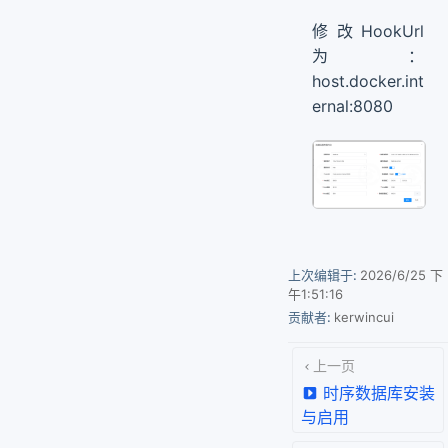
修改HookUrl
为：
host.docker.int
ernal:8080
上次编辑于:
2026/6/25 下
午1:51:16
贡献者:
kerwincui
上一页
时序数据库安装
与启用