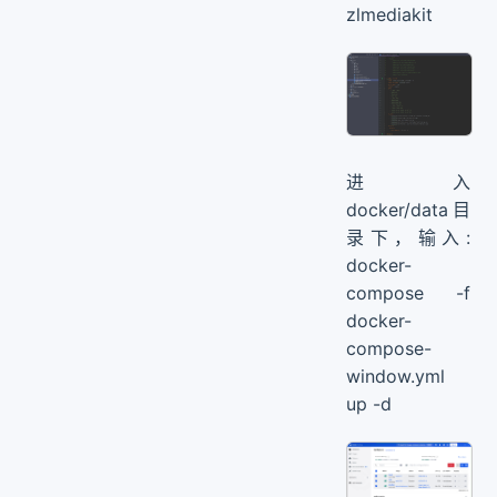
zlmediakit
进入
docker/data目
录下，输入:
docker-
compose -f
docker-
compose-
window.yml
up -d