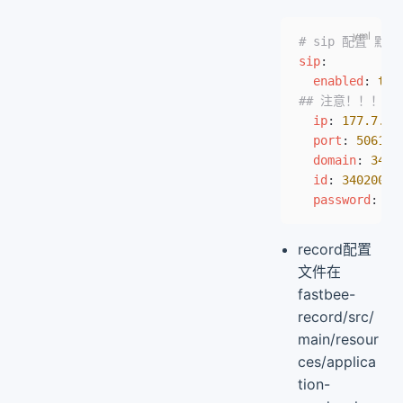
# sip 配置 
sip
:
  enabled
: 
tru
## 注意！！！do
  ip
: 
177.7.0.
  port
: 
5061
  domain
: 
3402
  id
: 
34020000
  password
: 
12
record配置
文件在
fastbee-
record/src/
main/resour
ces/applica
tion-