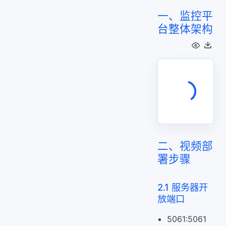
一、监控平台整体架构
一、监控平
二、视频部署步骤
台整体架构
三、录像模块部署
四、window环境下搭建调试监控设备环境
二、视频部
署步骤
2.1 服务器开
放端口
5061:5061