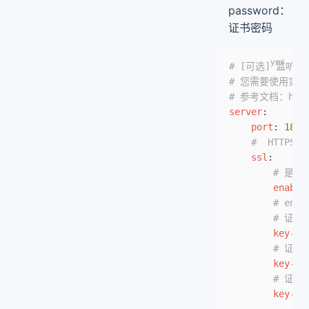
password：
证书密码
# [可选] 监听
# 您需要使用实际的
# 参考文档：https:
server
:
    port
: 
1808
    #  HTTP
    ssl
:
        # 是
        enable
        # enab
        # 
        key-st
        # 
        key-st
        # 
        key-st