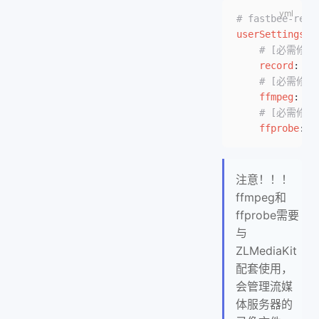
# fastbee-re
userSettings
:
    # [必需修
    record
: 
/o
    # [必需修改 
    ffmpeg
: 
/u
    # [必需修
    ffprobe
: 
/
注意！！！
ffmpeg和
ffprobe需要
与
ZLMediaKit
配套使用，
会管理流媒
体服务器的