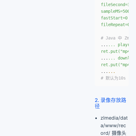
fileSecond=360
sampleMS=500
fastStart=0
fileRepeat=0
# Java 中 ZmlH
...
... playrec
ret.put("mp4_m
...
... downloa
ret.put("mp4_m
...
...
# 默认为10s 
2. 录像存放路
径
zlmedia/dat
a/www/rec
ord/ 摄像头