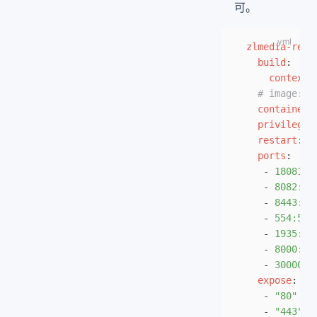
可。
  zlmedia-reco
    build
:
      context
:
    # image: z
    container_
    privileged
    restart
: 
a
    ports
:
     - 
18081:1
     - 
8082:80
     - 
8443:44
     - 
554:554
     - 
1935:19
     - 
8000:80
     - 
30000-3
    expose
:
     - 
"80"
     - 
"443"