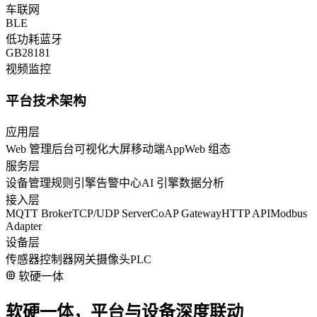
车联网
BLE
低功耗蓝牙
GB28181
视频监控
平台技术架构
应用层
Web 管理后台
可视化大屏
移动端App
Web 组态
服务层
设备管理
规则引擎
告警中心
AI 引擎
数据分析
接入层
MQTT Broker
TCP/UDP Server
CoAP Gateway
HTTP API
Modbus
Adapter
设备层
传感器
控制器
网关
摄像头
PLC
软硬一体
软硬一体，平台与设备深度联动